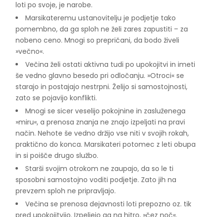
loti po svoje, je narobe.
Marsikateremu ustanovitelju je podjetje tako
pomembno, da ga sploh ne želi zares zapustiti – za
nobeno ceno. Mnogi so prepričani, da bodo živeli
»večno«.
Večina želi ostati aktivna tudi po upokojitvi in imeti
še vedno glavno besedo pri odločanju. »Otroci« se
starajo in postajajo nestrpni. Želijo si samostojnosti,
zato se pojavijo konflikti.
Mnogi se sicer veselijo pokojnine in zasluženega
»miru«, a prenosa znanja ne znajo izpeljati na pravi
način. Nehote še vedno držijo vse niti v svojih rokah,
praktično do konca. Marsikateri potomec z leti obupa
in si poišče drugo službo.
Starši svojim otrokom ne zaupajo, da so le ti
sposobni samostojno voditi podjetje. Zato jih na
prevzem sploh ne pripravljajo.
Večina se prenosa dejavnosti loti prepozno oz. tik
pred upokojitvijo. Izpeljejo ga na hitro, »čez noč«.