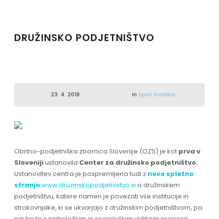
DRUŽINSKO PODJETNIŠTVO
23. 4. 2018
in
Spot Goriška
Obrtno-podjetniška zbornica Slovenije (OZS) je kot
prva v
Sloveniji
ustanovila
Center za družinsko podjetništvo.
Ustanovitev centra je pospremljena tudi z
novo spletno
stranjo
www.druzinskopodjetnistvo.si
o družinskem
podjetništvu, katere namen je povezati vse institucije in
strokovnjake, ki se ukvarjajo z družinskim podjetništvom, pa
naj bo to s psihološkim in sociološkim vidikom prenosa