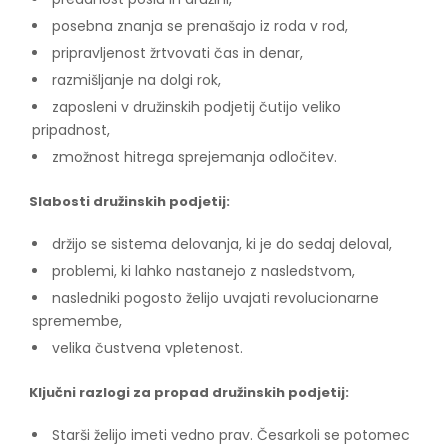
posebna znanja se prenašajo iz roda v rod,
pripravljenost žrtvovati čas in denar,
razmišljanje na dolgi rok,
zaposleni v družinskih podjetij čutijo veliko
pripadnost,
zmožnost hitrega sprejemanja odločitev.
Slabosti družinskih podjetij:
držijo se sistema delovanja, ki je do sedaj deloval,
problemi, ki lahko nastanejo z nasledstvom,
nasledniki pogosto želijo uvajati revolucionarne
spremembe,
velika čustvena vpletenost.
Ključni razlogi za propad družinskih podjetij:
Starši želijo imeti vedno prav. Česarkoli se potomec