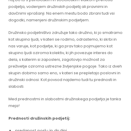
podjetja, vodenjem družinskih podjetij ali pravnimi in
davčnimi vprašanji. Na enem mestu bodo zbrani tudi vsi
dogodki, namenjeni družinskim podjetjem.
Družinsko podjetništvo združuje tako družino, ki jo smatramo
kot skupino ljudi, v kateri se rodimo, odrastemo, ki skrbi in
nas varuje, kot podjetje, ki ga prav tako pojmujemo kot
skupino ljudi oziroma kolektiv, ki jih povezuje interes do
dela, s katerim si zaposleni, zagotovijo možnost za
preživetje oziroma ustrezne življenjske pogoje. Tako iz dveh
skupin dobimo samo eno, v kateri se prepletajo poslovni in
družinski odnosi. Kot povsod najdemo tudi tu prednosti in
slabosti.
Med prednostmi in slabostmi družinskega podjetja je tanka
meja!
Prednosti družinskih podjetij:
predanost poslu in družini,