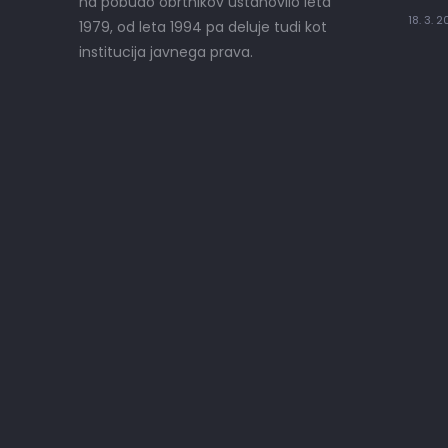
na pobudo obrtnikov ustanovilo leta
18. 3. 
1979, od leta 1994 pa deluje tudi kot
institucija javnega prava.