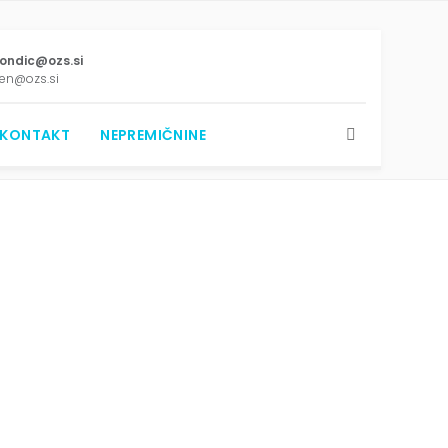
ondic@ozs.si
den@ozs.si
KONTAKT
NEPREMIČNINE