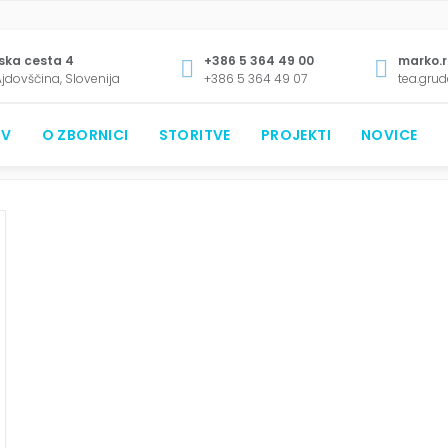
ska cesta 4
+386 5 364 49 00
marko.r
jdovščina, Slovenija
+386 5 364 49 07
tea.gru
FEBRUAR 2019
Monthly Archives:
V
O ZBORNICI
STORITVE
PROJEKTI
NOVICE