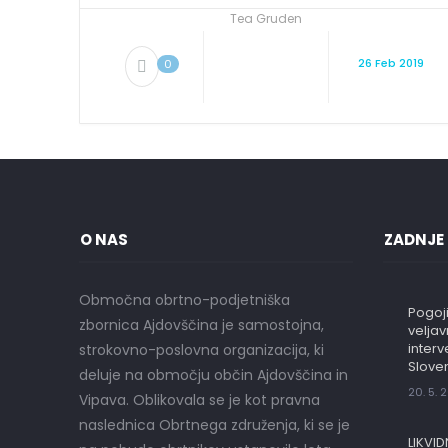
Tea Gruden
26 Feb 2019
0
O NAS
ZADNJE
Območna obrtno-podjetniška
Pogoji
zbornica Ajdovščina je samostojna,
velja
interv
strokovno-poslovna organizacija, ki
Sloven
deluje na območju občin Ajdovščina in
20. 5. 
Vipava. Oblikovala se je kot pravna
naslednica Obrtnega združenja, ki se je
LIKVID