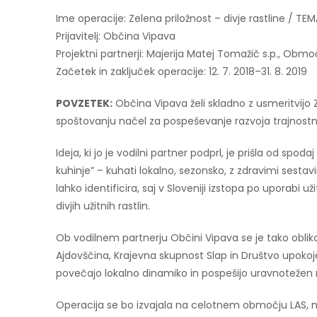
Ime operacije: Zelena priložnost – divje rastline / T
Prijavitelj: Občina Vipava
Projektni partnerji: Majerija Matej Tomažič s.p., Ob
Začetek in zaključek operacije: 12. 7. 2018–31. 8. 2019
POVZETEK:
Občina Vipava želi skladno z usmeritvijo Z
spoštovanju načel za pospeševanje razvoja trajnostne
Ideja, ki jo je vodilni partner podprl, je prišla od sp
kuhinje” – kuhati lokalno, sezonsko, z zdravimi sesta
lahko identificira, saj v Sloveniji izstopa po uporabi uži
divjih užitnih rastlin.
Ob vodilnem partnerju Občini Vipava se je tako oblik
Ajdovščina, Krajevna skupnost Slap in Društvo upoko
povečajo lokalno dinamiko in pospešijo uravnotežen ra
Operacija se bo izvajala na celotnem območju LAS, n