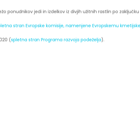
onudnikov jedi in izdelkov iz divjih užitnih rastlin po zaključku
pletna stran Evropske komisije, namenjene Evropskemu kmetijske
020 (
spletna stran Programa razvoja podeželja
).