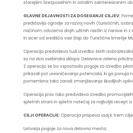
starejšim brezposelnim in ostalim zainteresiranim obč
GLAVNE DEJAVNOSTI ZA DOSEGANJE CILJEV:
Pomemb
predstavlja ogrodje za razvoj novih (turističnih, izob
načinom odvzema divjih užitnih rastlin iz narave in z
in sicer od središča vasi Slap do Turistične kmetije
Operacija predvideva tudi izvedbo štirih izobraževalni
so na dva vsebinska sklopa: Delavnice zelena priložnos
Z operacijo se bo vzpostavilo pogoje za izvedbo pilo
prikazali pot uresničevanja potenciala, ki ga ponuja
pomembna tako zaradi zmanjševanja škodljivih vplivov n
Operacija prav tako predvideva izvedbo promocijskih
spletnih strani in spletni natečaj za najboljši recept iz 
CILJI OPERACIJE:
Operacija prispeva vsaj k trem cilj
Ustvarja pogoje za nova delovna mesta;