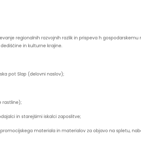
ševanje regionalnih razvojnih razlik in prispeva h gospodarskemu 
ediščine in kulturne krajine.
ska pot Slap (delovni naslov);
 rastline);
alci in starejšimi iskalci zaposlitve;
omocijskega materiala in materialov za objavo na spletu, nabor 