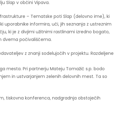
ju Slap v občini Vipava.
frastrukture – Tematske poti Slap (delovno ime), ki
ki uporabnike informira, uči, jih seznanja z ustreznim
 ki je z divjimi užitnimi rastlinami izredno bogato,
i in dvema počivališčema.
edavateljev z znanji sodelujočih v projektu. Razdeljene
ega mesta. Pri partnerju Mateju Tomažič s.p. bodo
anjem in ustvarjanjem zelenih delovnih mest. Ta so
om, tiskovna konferenca, nadgradnja obstoječih