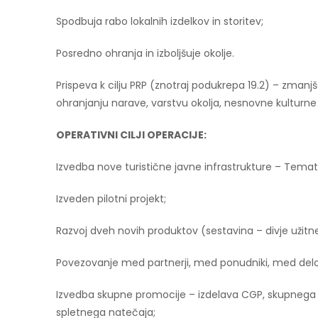
Spodbuja rabo lokalnih izdelkov in storitev;
Posredno ohranja in izboljšuje okolje.
Prispeva k cilju PRP (znotraj podukrepa 19.2) – zmanj
ohranjanju narave, varstvu okolja, nesnovne kulturne d
OPERATIVNI CILJI OPERACIJE:
Izvedba nove turistične javne infrastrukture – Temat
Izveden pilotni projekt;
Razvoj dveh novih produktov (sestavina – divje užitne
Povezovanje med partnerji, med ponudniki, med delodaj
Izvedba skupne promocije – izdelava CGP, skupnega pr
spletnega natečaja;