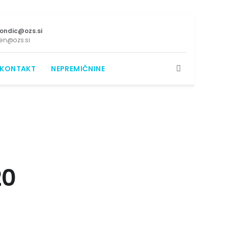
ondic@ozs.si
den@ozs.si
KONTAKT
NEPREMIČNINE
20