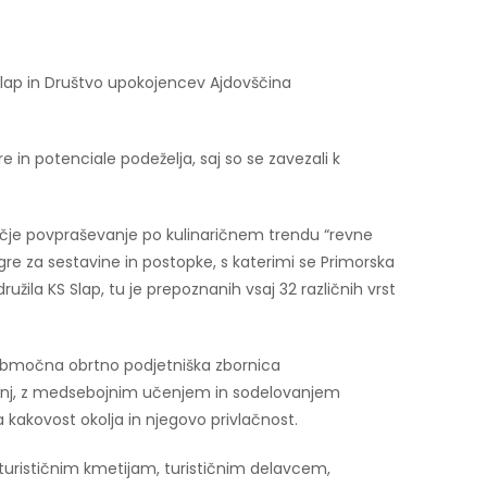
 Slap in Društvo upokojencev Ajdovščina
e in potenciale podeželja, saj so se zavezali k
se večje povpraševanje po kulinaričnem trendu “revne
gre za sestavine in postopke, s katerimi se Primorska
idružila KS Slap, tu je prepoznanih vsaj 32 različnih vrst
, Območna obrtno podjetniška zbornica
ušenj, z medsebojnim učenjem in sodelovanjem
 kakovost okolja in njegovo privlačnost.
turističnim kmetijam, turističnim delavcem,