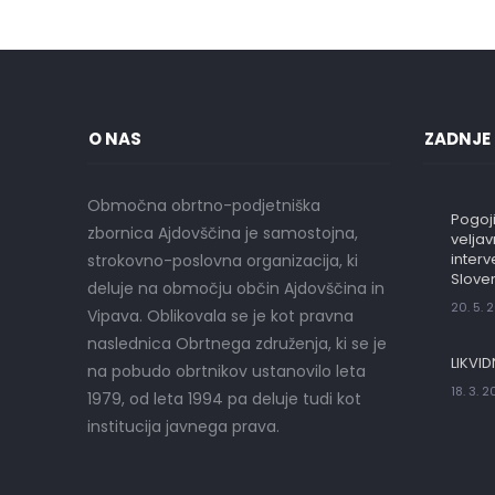
O NAS
ZADNJE
Območna obrtno-podjetniška
Pogoji
zbornica Ajdovščina je samostojna,
velja
interv
strokovno-poslovna organizacija, ki
Sloven
deluje na območju občin Ajdovščina in
20. 5. 
Vipava. Oblikovala se je kot pravna
naslednica Obrtnega združenja, ki se je
LIKVID
na pobudo obrtnikov ustanovilo leta
18. 3. 
1979, od leta 1994 pa deluje tudi kot
institucija javnega prava.