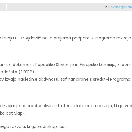
in
Nekategorizi
 jih izvaja OOZ Ajdovščina in prejema podporo iz Programa razvoj
amski dokument Republike Slovenije in Evropske komisije, ki po
podeželja (EKSRP).
 izvaja naslednje aktivnosti, sofinancirane s sredstvi Programa 
izvajanje operacij v okviru strategije lokalnega razvoja, ki ga v
ka pot Slap«.
lnega razvoja, ki ga vodi skupnost