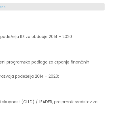
rano
a podeželja RS za obdobje 2014 – 2020
meni programsko podlago za črpanje finančnih
razvoja podeželja 2014 – 2020:
odi skupnost (CLLD) / LEADER, prejemnik sredstev za