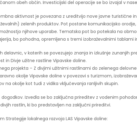
anom obeh občin. Investicijski del operacije se bo izvajal v nasel
na aktivnost je povezana z ureditvijo nove javne turistične in
raževalnih) zelenih produktov. Pot postane komunikacijsko orodje, 
 možnostjo njihove uporabe. Tematska pot bo potekala na območju,
 Majerija, bo pohodna, opremljena s tremi izobraževalnimi tablam
h delavnic, v katerih se povezujejo znanja in izkušnje zunanjih pr
t in Divje užitne rastline Vipavske doline.
tnega projekta – Z divjimi užitnimi rastlinami do zelenega delovn
 naravno okolje Vipavske doline v povezavi s turizmom, izobražev
a okolje kot tudi z vidika vključevanja ranljivih skupin.
 dogodkov. Izvedla se bo zaključna prireditev z vodenim pohod
divjih rastlin, ki bo predstavljen na zaključni prireditvi.
em Strategije lokalnega razvoja LAS Vipavske doline: