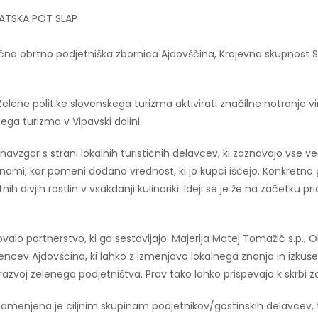
EMATSKA POT SLAP
močna obrtno podjetniška zbornica Ajdovščina, Krajevna skupnost
elene politike slovenskega turizma aktivirati značilne notranje vir
ga turizma v Vipavski dolini.
odaj navzgor s strani lokalnih turističnih delavcev, ki zaznavajo v
vinami, kar pomeni dodano vrednost, ki jo kupci iščejo. Konkretno 
tnih divjih rastlin v vsakdanji kulinariki. Ideji se je že na začetku pr
ovalo partnerstvo, ki ga sestavljajo: Majerija Matej Tomažič s.p.
jencev Ajdovščina, ki lahko z izmenjavo lokalnega znanja in izk
zvoj zelenega podjetništva. Prav tako lahko prispevajo k skrbi za
amenjena je ciljnim skupinam podjetnikov/gostinskih delavcev, 