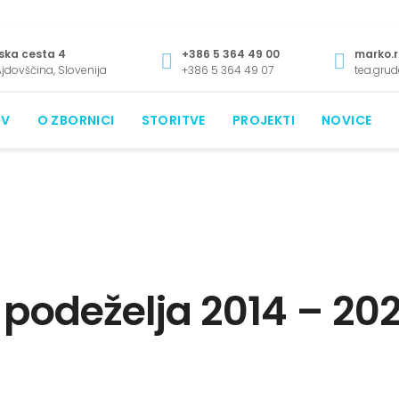
ska cesta 4
+386 5 364 49 00
marko.r
jdovščina, Slovenija
+386 5 364 49 07
tea.gru
V
O ZBORNICI
STORITVE
PROJEKTI
NOVICE
podeželja 2014 – 20