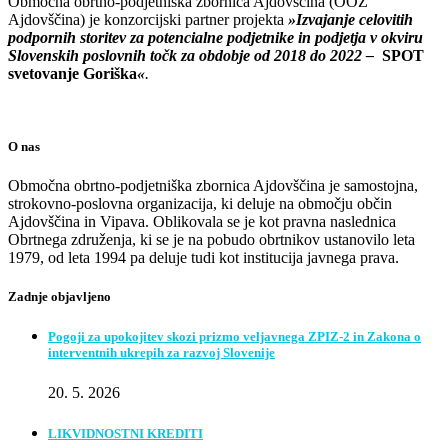
Območna obrtno-podjetniška zbornica Ajdovščina (OOZ
Ajdovščina) je konzorcijski partner projekta
»Izvajanje
celovitih
podpornih storitev za potencialne podjetnike in podjetja v
okviru
Slovenskih poslovnih točk za obdobje od 2018 do 2022 –
SPOT
svetovanje Goriška
«
.
O nas
Območna obrtno-podjetniška zbornica Ajdovščina je samostojna,
strokovno-poslovna organizacija, ki deluje na območju občin
Ajdovščina in Vipava. Oblikovala se je kot pravna naslednica
Obrtnega združenja, ki se je na pobudo obrtnikov ustanovilo leta
1979, od leta 1994 pa deluje tudi kot institucija javnega prava.
Zadnje objavljeno
Pogoji za upokojitev skozi prizmo veljavnega ZPIZ-2 in Zakona o
interventnih ukrepih za razvoj Slovenije
20. 5. 2026
LIKVIDNOSTNI KREDITI