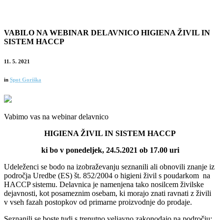
VABILO NA WEBINAR DELAVNICO HIGIENA ŽIVIL IN
SISTEM HACCP
11. 5. 2021
in
Spot Goriška
Vabimo vas na webinar delavnico
HIGIENA ŽIVIL IN SISTEM HACCP
ki bo v ponedeljek, 24.5.2021 ob 17.00 uri
Udeleženci se bodo na izobraževanju seznanili ali obnovili znanje iz
področja Uredbe (ES) št. 852/2004 o higieni živil s poudarkom na
HACCP sistemu. Delavnica je namenjena tako nosilcem živilske
dejavnosti, kot posameznim osebam, ki morajo znati ravnati z živili
v vseh fazah postopkov od primarne proizvodnje do prodaje.
Seznanili se boste tudi s trenutno veljavno zakonodajo na področju;