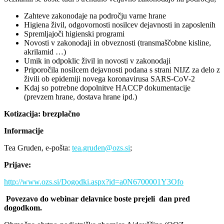
Zahteve zakonodaje na področju varne hrane
Higiena živil, odgovornosti nosilcev dejavnosti in zaposlenih
Spremljajoči higienski programi
Novosti v zakonodaji in obveznosti (transmaščobne kisline,
akrilamid …)
Umik in odpoklic živil in novosti v zakonodaji
Priporočila nosilcem dejavnosti podana s strani NIJZ za delo z
živili ob epidemiji novega koronavirusa SARS-CoV-2
Kdaj so potrebne dopolnitve HACCP dokumentacije
(prevzem hrane, dostava hrane ipd.)
Kotizacija: brezplačno
Informacije
Tea Gruden, e-pošta:
tea.gruden@ozs.si
;
Prijave:
http://www.ozs.si/Dogodki.aspx?id=a0N6700001Y3Ofo
Povezavo do webinar delavnice boste prejeli dan pred
dogodkom.