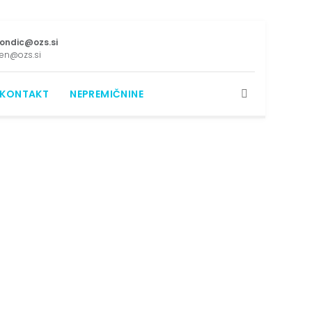
ondic@ozs.si
den@ozs.si
KONTAKT
NEPREMIČNINE