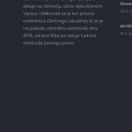
Sloven
deluje na območju občin Ajdovščina in
20. 5. 
Vipava. Oblikovala se je kot pravna
naslednica Obrtnega združenja, ki se je
LIKVID
na pobudo obrtnikov ustanovilo leta
18. 3. 
1979, od leta 1994 pa deluje tudi kot
institucija javnega prava.