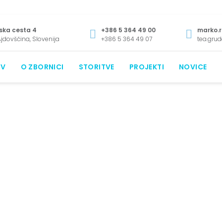
ska cesta 4
+386 5 364 49 00
marko.r
jdovščina, Slovenija
+386 5 364 49 07
tea.gru
V
O ZBORNICI
STORITVE
PROJEKTI
NOVICE
NOVICE IN NOVOSTI