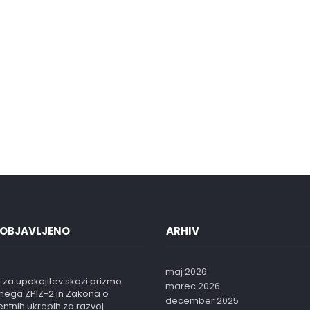
sodobnega bontona, poslovnega...
Tea Gruden
10 Feb 2025
0
 OBJAVLJENO
ARHIV
maj 2026
 za upokojitev skozi prizmo
marec 2026
vnega ZPIZ-2 in Zakona o
december 2025
entnih ukrepih za razvoj