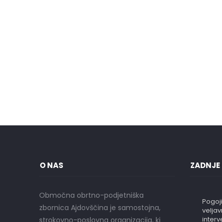
in odpravnina Termin: torek, 27.5.2025 ob 09.00 uri
Lokacija: Območna obrtno-podjetniška zbornica
Ajdovščina, Vipavska...
Tea Gruden
16 Maj 2025
0
O NAS
ZADNJE
Območna obrtno-podjetniška
Pogoji
zbornica Ajdovščina je samostojna,
velja
interv
strokovno-poslovna organizacija, ki